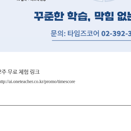
​2주 무료 체험 링크
http://ai.oneteacher.co.kr/promo/timescore