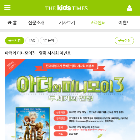
홈
신문소개
기사보기
고객센터
이벤트
공지사항
FAQ
1:1문의
구독신청
아더와 미니모이3 - 영화 시시회 이벤트