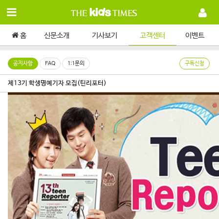
홈
신문소개
기사보기
고객센터
이벤트
공지사항
FAQ
1:1문의
구독신청
제13기 학생명예기자 모집(틴리포터)