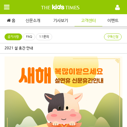
홈
신문소개
기사보기
고객센터
이벤트
공지사항
FAQ
1:1문의
구독신청
2021 설 휴간 안내