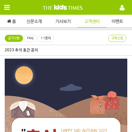
홈
신문소개
기사보기
고객센터
이벤트
공지사항
FAQ
1:1문의
구독신청
2023 추석 휴간 공지