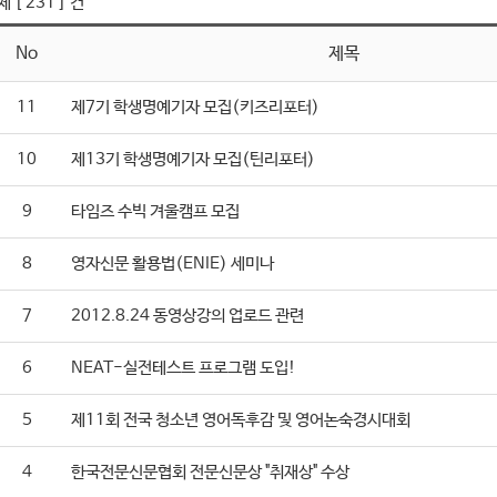
 [ 231 ] 건
No
제목
11
제7기 학생명예기자 모집(키즈리포터)
10
제13기 학생명예기자 모집(틴리포터)
9
타임즈 수빅 겨울캠프 모집
8
영자신문 활용법(ENIE) 세미나
7
2012.8.24 동영상강의 업로드 관련
6
NEAT-실전테스트 프로그램 도입!
5
제11회 전국 청소년 영어독후감 및 영어논숙경시대회
4
한국전문신문협회 전문신문상 "취재상" 수상